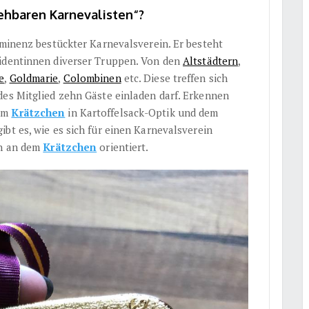
ehbaren Karnevalisten“?
ominenz bestückter Karnevalsverein. Er besteht
sidentinnen diverser Truppen. Von den
Altstädtern
,
e
,
Goldmarie
,
Colombinen
etc. Diese treffen sich
des Mitglied zehn Gäste einladen darf. Erkennen
nem
Krätzchen
in Kartoffelsack-Optik und dem
bt es, wie es sich für einen Karnevalsverein
ch an dem
Krätzchen
orientiert.