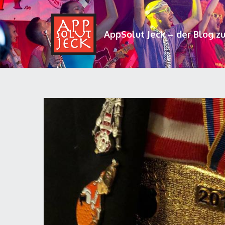
AppSolut Jeck – der Blog z