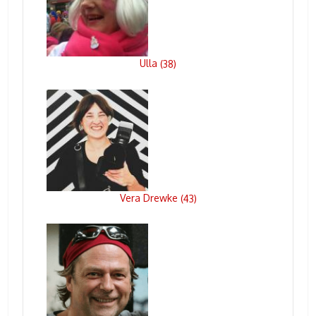
Ulla
(
38
)
Vera Drewke
(
43
)