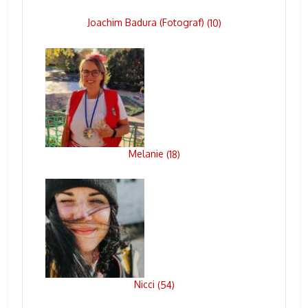
Joachim Badura (Fotograf)
(
10
)
Melanie
(
18
)
Nicci
(
54
)