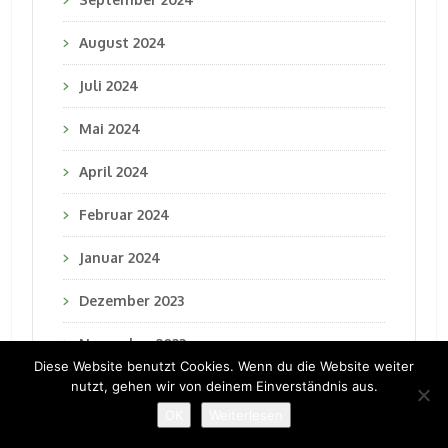
August 2024
Juli 2024
Mai 2024
April 2024
Februar 2024
Januar 2024
Dezember 2023
November 2023
Diese Website benutzt Cookies. Wenn du die Website weiter
nutzt, gehen wir von deinem Einverständnis aus.
Oktober 2023
OK
Weiterlesen
September 2023