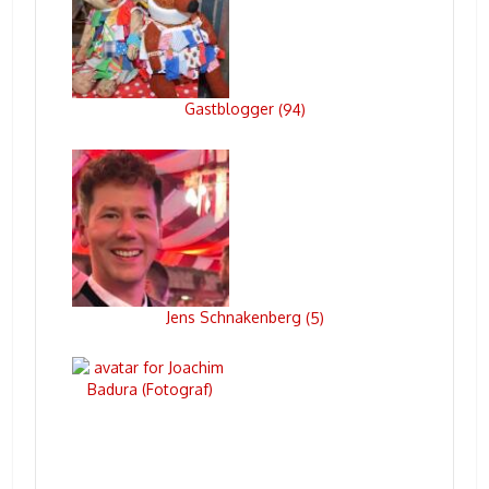
Gastblogger
(
94
)
Jens Schnakenberg
(
5
)