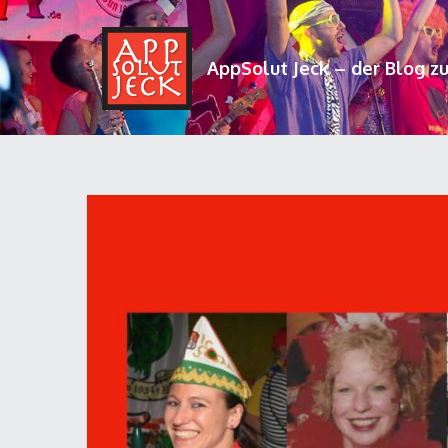
AppSolut Jeck – der Blog z