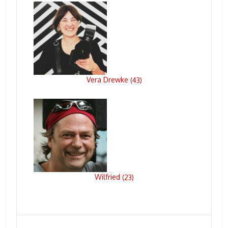
Vera Drewke
(
43
)
Wilfried
(
23
)