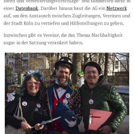
Ideen und Verbesserungsvorschläge* und sammelten diese in
einer
Datenbank
.
Darüber hinaus baut die AG ein
Netzwerk
auf, um den Austausch zwischen Zugleitungen, Vereinen und
der Stadt Köln zu vertiefen und Hilfestellungen zu geben.
Inzwischen gibt es Vereine, die das Thema Nachhaltigkeit
sogar in der Satzung verankert haben.