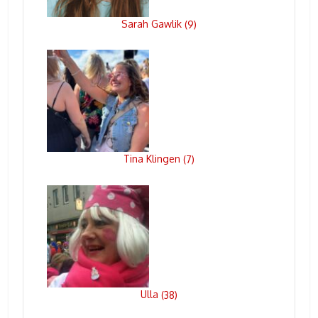
Sarah Gawlik
(
9
)
Tina Klingen
(
7
)
Ulla
(
38
)