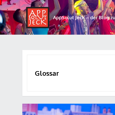
AppSolut Jeck – der Blog z
Glossar