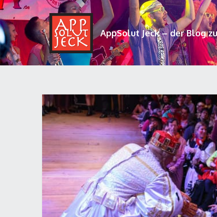
AppSolut Jeck – der Blog z