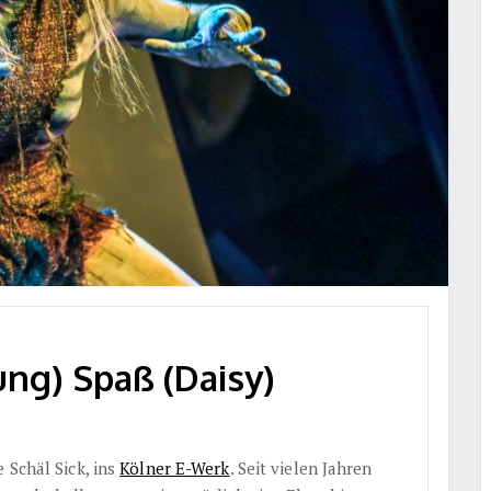
ung) Spaß (Daisy)
 Schäl Sick, ins
Kölner E-Werk
. Seit vielen Jahren