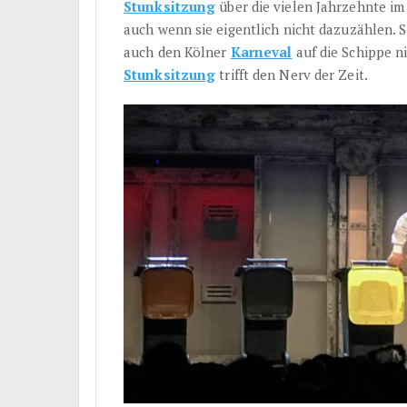
Stunksitzung
über die vielen Jahrzehnte i
auch wenn sie eigentlich nicht dazuzählen. Si
auch den Kölner
Karneval
auf die Schippe ni
Stunksitzung
trifft den Nerv der Zeit.