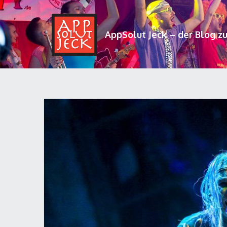
AppSolut Jeck – der Blog z