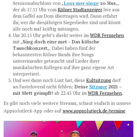
Sessionsabschluss von „
Loss mer singe
zo Hus
„,
der ab 17.11 Uhr vom
Kölner Stadtanzeiger
live aus
dem Gaffel am Dom übertragen wird. Dann erfahrt
ihr, wer die diesjährigen Siegerlieder sind und könnt
alle noch mal kräftig mitsingen.
Um 20.15 Uhr geht’s direkt weiter im
WDR Fernsehen
mit „
Sing doch eine met – Das kölsche
Tauschkonzert
„. Dabei haben fünf der
bekanntesten Kölner Bands ihre Songs
untereinander getauscht und Lieder ihrer
musikalischen Kollegen auf ihre ganz eigene Art
interpretiert.
Und wer dann noch Lust hat, diese
Kultsitzung
darf
an Fastelovend nicht fehlen:
Deine
Sitzung
2021 –
mit Mett geimpft!
ab 22.45 Uhr im
WDR Fernsehen
.
Es gibt noch viele weitere Streams, schaut einfach in unsere
AppsolutJeck-App oder auf
www.appsolutjeck.de/termine