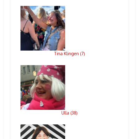
Tina Klingen
7
(
)
Ulla
38
(
)