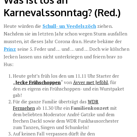
Karnevalssonntag? (Red.)
Heute würden die
Schull- un Veedelszöch
ziehen.
Nachdem sie im letzten Jahr schon wegen Sturm ausfallen
mussten, ist dieses Jahr Corona dran. Heute bekäme der
Prinz
seine 5. Feder und … und … und … Doch wie kölschen
Jecken lassen uns nicht unterkriegen und feiern brav zo
Hus:
Heute geht’s früh los den um 11.11 Uhr Starter der
„
Jecke Frühschoppen
“ von
Ävver met Jeföhl
, für
den es eigens ein Frühschoppen- und ein Wurstpaket
gab!
Für die ganze Familie überträgt das
WDR
Fernsehen
ab 11.30 Uhr ein
Familienkonzert
mit
dem beliebten Moderator André Gatzke und dem
frechen Dackl sowie dem WDR Funkhausorchester
zum Tanzen, Singen und Schunkeln!
Auf keinen Fall verpassen dürft ihr den