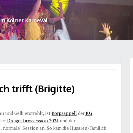
um Kölner Karneval
 trifft (Brigitte)
 und Gelb erstrahlt, ist
Korpsappell
der
KG
 der
Dreigestirnssession 2024
und der
 „normale“ Session an. So kam die Husaren-Familich