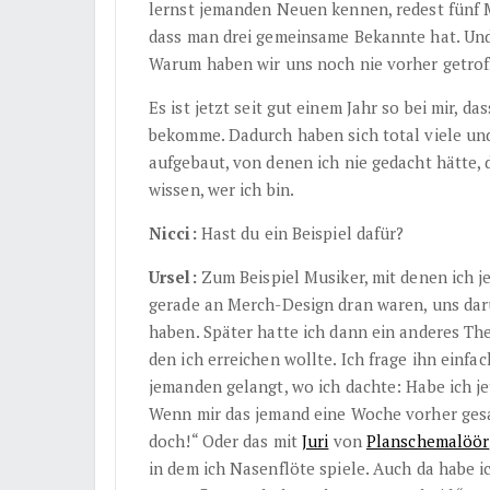
lernst jemanden Neuen kennen, redest fünf 
dass man drei gemeinsame Bekannte hat. Und 
Warum haben wir uns noch nie vorher getrof
Es ist jetzt seit gut einem Jahr so bei mir, 
bekomme. Dadurch haben sich total viele un
aufgebaut, von denen ich nie gedacht hätte, 
wissen, wer ich bin.
Nicci:
Hast du ein Beispiel dafür?
Ursel:
Zum Beispiel Musiker, mit denen ich jet
gerade an Merch-Design dran waren, uns da
haben. Später hatte ich dann ein anderes Th
den ich erreichen wollte. Ich frage ihn einfa
jemanden gelangt, wo ich dachte: Habe ich je
Wenn mir das jemand eine Woche vorher gesag
doch!“ Oder das mit
Juri
von
Planschemalöör
in dem ich Nasenflöte spiele. Auch da habe i