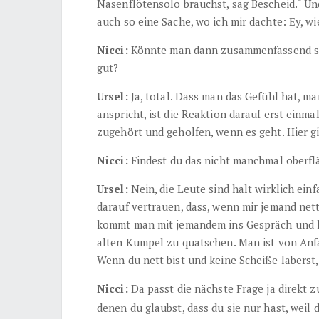
Nasenflötensolo brauchst, sag Bescheid.“ Und
auch so eine Sache, wo ich mir dachte: Ey, wie
Nicci:
Könnte man dann zusammenfassend sage
gut?
Ursel:
Ja, total. Dass man das Gefühl hat, m
anspricht, ist die Reaktion darauf erst einm
zugehört und geholfen, wenn es geht. Hier gi
Nicci:
Findest du das nicht manchmal oberfl
Ursel:
Nein, die Leute sind halt wirklich ein
darauf vertrauen, dass, wenn mir jemand net
kommt man mit jemandem ins Gespräch und h
alten Kumpel zu quatschen. Man ist von Anfa
Wenn du nett bist und keine Scheiße laberst
Nicci:
Da passt die nächste Frage ja direkt z
denen du glaubst, dass du sie nur hast, weil 