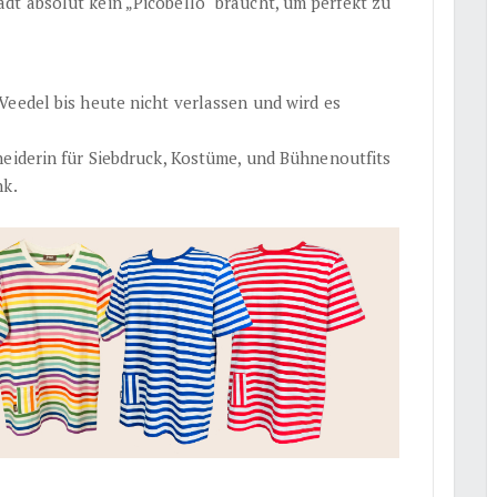
t absolut kein „Picobello“ braucht, um perfekt zu
Veedel bis heute nicht verlassen und wird es
neiderin für Siebdruck, Kostüme, und Bühnenoutfits
nk.