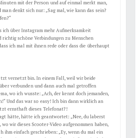
Minuten mit der Person und auf einmal merkt man,
man denkt sich nur: „Sag mal, wie kann das sein?
fen?“
dass ich über Instagram mehr Aufmerksamkeit
d richtig schöne Verbindungen zu Menschen
dass ich mal mit ihnen rede oder dass die überhaupt
zt vernetzt bin. In einem Fall, weil wir beide
rüber verbunden und dann auch mal getroffen
ema, wo ich wusste: „Ach, der kennt doch jemanden,
ch!“ Und das war so easy! Ich bin dann wirklich an
tzt ernsthaft dieses Telefonat?!
t hätte, hätte ich geantwortet: „Nee, du laberst
, wo wir dieses Scooter-Video aufgenommen haben,
ch ihm einfach geschrieben: „Ey, wenn du mal ein