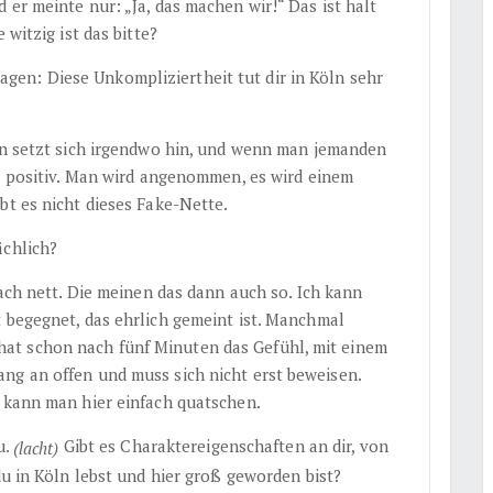
 er meinte nur: „Ja, das machen wir!“ Das ist halt
 witzig ist das bitte?
n: Diese Unkompliziertheit tut dir in Köln sehr
an setzt sich irgendwo hin, und wenn man jemanden
al positiv. Man wird angenommen, es wird einem
bt es nicht dieses Fake-Nette.
ächlich?
fach nett. Die meinen das dann auch so. Ich kann
t begegnet, das ehrlich gemeint ist. Manchmal
at schon nach fünf Minuten das Gefühl, mit einem
ng an offen und muss sich nicht erst beweisen.
, kann man hier einfach quatschen.
u.
Gibt es Charaktereigenschaften an dir, von
(lacht)
du in Köln lebst und hier groß geworden bist?