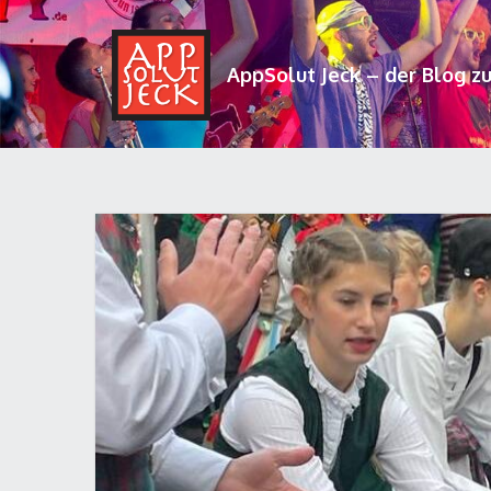
AppSolut Jeck – der Blog z