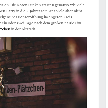
ession. Die Roten Funken starten genauso wie viele
n Party in die 5. Jahreszeit. Was viele aber nicht
e eigene Sessionseröffnung im engeren Kreis
ist ein oder zwei Tage nach dem großen Zauber im
tzchen
in der Altstadt.