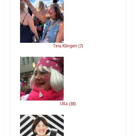
Tina Klingen
(
7
)
Ulla
(
38
)