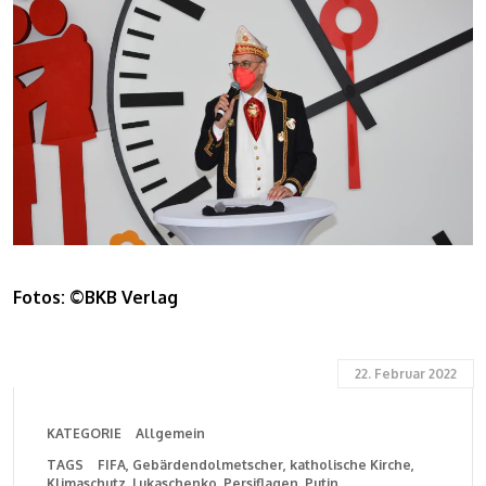
Fotos: ©BKB Verlag
22. Februar 2022
KATEGORIE
Allgemein
TAGS
FIFA
Gebärdendolmetscher
katholische Kirche
Klimaschutz
Lukaschenko
Persiflagen
Putin