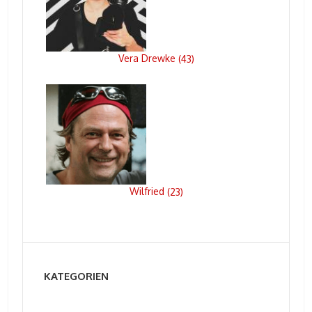
Vera Drewke
(
43
)
Wilfried
(
23
)
KATEGORIEN