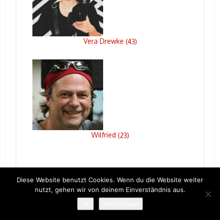
Vera Drewke
(
43
)
Wilfried
(
23
)
Diese Website benutzt Cookies. Wenn du die Website weiter
nutzt, gehen wir von deinem Einverständnis aus.
KATEGORIEN
OK
Weiterlesen