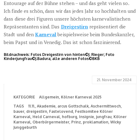
Entourage auf der Bühne stehen – und das geht vielen so.
Ich finde es schön, dass wir das jedes Jahr so hochhalten und
dass diese drei Figuren unsere höchsten karnevalistischen
Repräsentanten sind. Das
Dreigestirn
repräsentiert die
Stadt und den
Karneval
beispielsweise beim Bundeskanzler,
beim Papst und in Venedig. Das ist schon faszinierend.
Bildnachweis: Fotos Dreigestirn von hinten©J. Rieger; Foto
Kinderjungfrau©J.Badura; alle anderen Fotos©BKB
21. November 2024
KATEGORIE
Allgemein
Kölner Karneval 2025
TAGS
11.11.
Akademie
arcus Gottschalk
Aschermittwoch
bauer
dreigestirn
Fastelovend
Festkomitee Kölner
Karneval
Held Carneval
hofburg
Insignie
jungfrau
Kölner
Karneval
Oberbürgermeister
Prinz
proklamation
Wicky
Junggeburth