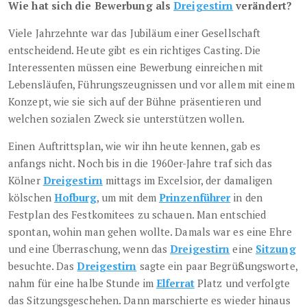
Wie hat sich die Bewerbung als
Dreigestirn
verändert?
Viele Jahrzehnte war das Jubiläum einer Gesellschaft
entscheidend. Heute gibt es ein richtiges Casting. Die
Interessenten müssen eine Bewerbung einreichen mit
Lebensläufen, Führungszeugnissen und vor allem mit einem
Konzept, wie sie sich auf der Bühne präsentieren und
welchen sozialen Zweck sie unterstützen wollen.
Einen Auftrittsplan, wie wir ihn heute kennen, gab es
anfangs nicht. Noch bis in die 1960er-Jahre traf sich das
Kölner
Dreigestirn
mittags im Excelsior, der damaligen
kölschen
Hofburg
, um mit dem
Prinzenführer
in den
Festplan des Festkomitees zu schauen. Man entschied
spontan, wohin man gehen wollte. Damals war es eine Ehre
und eine Überraschung, wenn das
Dreigestirn
eine
Sitzung
besuchte. Das
Dreigestirn
sagte ein paar Begrüßungsworte,
nahm für eine halbe Stunde im
Elferrat
Platz und verfolgte
das Sitzungsgeschehen. Dann marschierte es wieder hinaus