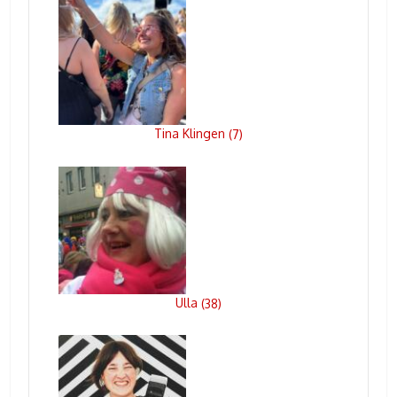
Tina Klingen
(
7
)
Ulla
(
38
)