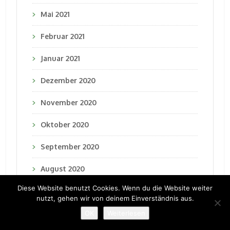
Mai 2021
Februar 2021
Januar 2021
Dezember 2020
November 2020
Oktober 2020
September 2020
August 2020
Diese Website benutzt Cookies. Wenn du die Website weiter
Juli 2020
nutzt, gehen wir von deinem Einverständnis aus.
Juni 2020
OK
Weiterlesen