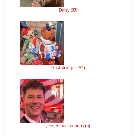
Daisy
33
(
)
Gastblogger
94
(
)
Jens Schnakenberg
5
(
)