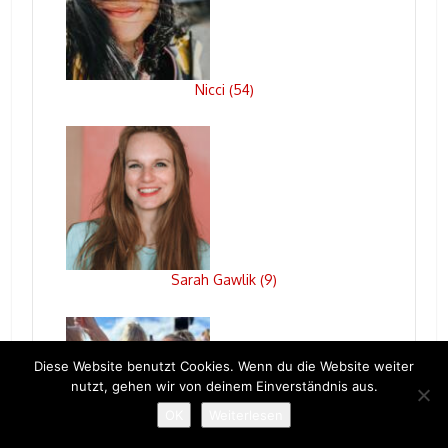
Nicci
54
(
)
Sarah Gawlik
9
(
)
Diese Website benutzt Cookies. Wenn du die Website weiter
nutzt, gehen wir von deinem Einverständnis aus.
OK
Weiterlesen